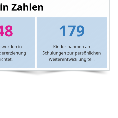
in Zahlen
48
179
 wurden in
Kinder nahmen an
der­erziehung
Schulungen zur per­sönlichen
ichtet.
Weiter­entwicklung teil.